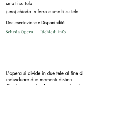
smalti su tela
(uno) chiodo in ferro e smalti su tela
Documentazione e Disponibilità
Scheda Opera
Richiedi Info
L'opera si divide in due tele al fine di
individuare due momenti distinti.
Con lo zero intendo rappresentare il
momento di massima potenzialità ed
energia anc
ora inespressa. il filo
metallico, con una casuale inclinazione
indica la potenzialità di estroflessione
dell'energia espressiva, che possiam
o
indirizzare secondo la nostra volontà
direttiva e coscienza
. l'inclinazione