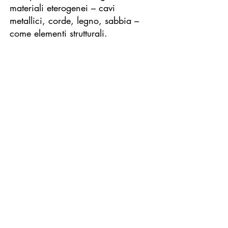
materiali eterogenei – cavi
metallici, corde, legno, sabbia –
come elementi strutturali.
Il lavoro si configura come
dispositivo.
Un campo operativo in cui segno,
materia e superficie entrano in
relazione generando tensioni e
direzioni.
Elementi minimi – linea, numero,
segno – operano come coordinate.
ZERO introduce uno stato di
potenzialità, UNO una condizione
di attivazione.
La ricerca si sviluppa per riduzione:
sottrazione del rumore,
semplificazione, bidimensionalità.
Il colore non descrive, ma si