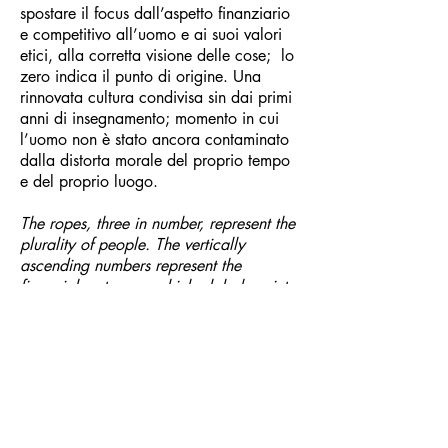
spostare il focus dall’aspetto finanziario
e competitivo all’uomo e ai suoi valori
etici, alla corretta visione delle cose; lo
zero indica il punto di origine. Una
rinnovata cultura condivisa sin dai primi
anni di insegnamento; momento in cui
l’uomo non è stato ancora contaminato
dalla distorta morale del proprio tempo
e del proprio luogo.
The ropes, three in number, represent the
plurality of people. The vertically
ascending numbers represent the
financial system on which global society
is based. The upside-down letters
represent the information induced from
the vertices towards the base for the
psychedelic indoctrination of the masses
in order to tame them, make them
docile, helpless, dormant. This
constriction is rendered with the barbed