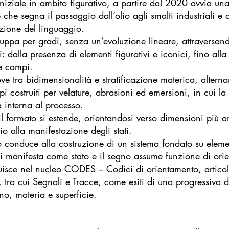
iziale in ambito figurativo, a partire dal 2020 avvia una
che segna il passaggio dall’olio agli smalti industriali e 
zione del linguaggio.
iluppa per gradi, senza un’evoluzione lineare, attraversan
: dalla presenza di elementi figurativi e iconici, fino alla
 e campi.
ove tra bidimensionalità e stratificazione materica, altern
 costruiti per velature, abrasioni ed emersioni, in cui la
 interna al processo.
 il formato si estende, orientandosi verso dimensioni più
 alla manifestazione degli stati.
 conduce alla costruzione di un sistema fondato su elemen
 si manifesta come stato e il segno assume funzione di ori
luisce nel nucleo CODES – Codici di orientamento, articol
ti, tra cui Segnali e Tracce, come esiti di una progressiva 
no, materia e superficie.