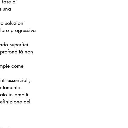
 fase di
a una
do soluzioni
 loro progressiva
ando superfici
 profondità non
 ampie come
ti essenziali,
entamento.
ato in ambiti
definizione del