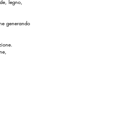
rde, legno,
ione generando
zione.
one,