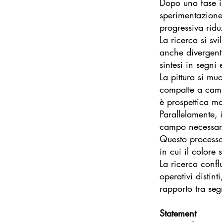
Dopo una fase in
sperimentazione 
progressiva ridu
La ricerca si sv
anche divergenti
sintesi in segni
La pittura si mu
compatte a campi
è prospettica ma
Parallelamente,
campo necessario
Questo processo
in cui il colore
La ricerca conf
operativi distin
rapporto tra seg
Statement