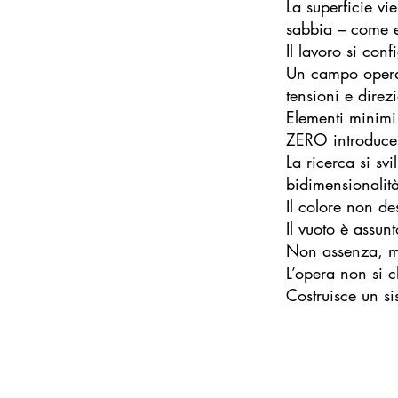
La superficie vi
sabbia – come el
Il lavoro si con
Un campo operat
tensioni e direz
Elementi minimi
ZERO introduce 
La ricerca si sv
bidimensionalit
Il colore non de
Il vuoto è assun
Non assenza, m
L’opera non si c
Costruisce un si