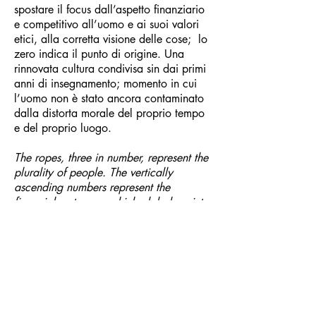
spostare il focus dall’aspetto finanziario
e competitivo all’uomo e ai suoi valori
etici, alla corretta visione delle cose; lo
zero indica il punto di origine. Una
rinnovata cultura condivisa sin dai primi
anni di insegnamento; momento in cui
l’uomo non è stato ancora contaminato
dalla distorta morale del proprio tempo
e del proprio luogo.
The ropes, three in number, represent the
plurality of people. The vertically
ascending numbers represent the
financial system on which global society
is based. The upside-down letters
represent the information induced from
the vertices towards the base for the
psychedelic indoctrination of the masses
in order to tame them, make them
docile, helpless, dormant. This
constriction is rendered with the barbed