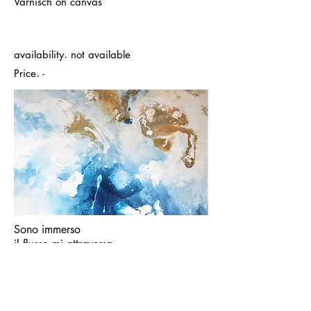
Varnisch on canvas
.
availability
not available
.
Price
-
Sono immerso
il flusso mi attraversa,
mi rigenera e ritorna alla natura ...
mi lascio trasportare ..
e cavalco l'onda...
I am immersed